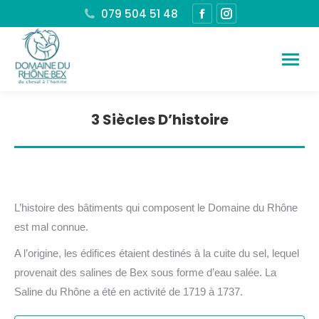
079 504 51 48
La
La
page
page
Facebook
Instagram
s'ouvre
s'ouvre
dans
dans
une
une
3 Siècles D’histoire
nouvelle
nouvelle
Vous êtes ici :
fenêtre
fenêtre
L’histoire des bâtiments qui composent le Domaine du Rhône
est mal connue.
A l’origine, les édifices étaient destinés à la cuite du sel, lequel
provenait des salines de Bex sous forme d’eau salée. La
Saline du Rhône a été en activité de 1719 à 1737.