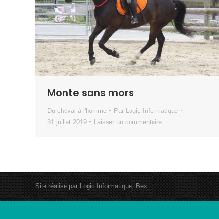
Monte sans mors
Du cheval à l'homme
Par
Logic Informatique
31 juillet 2019
Laisser un commentaire
Site réalisé par
Logic Informatique, Bex