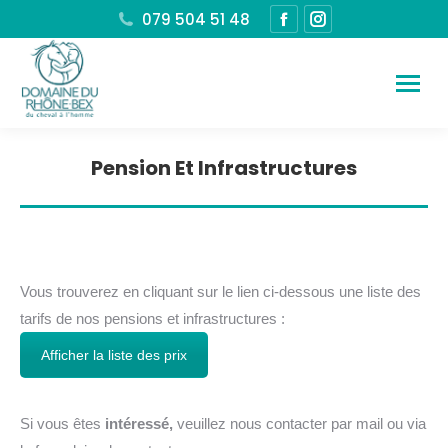
079 504 51 48
La
La
page
page
Facebook
Instagram
s'ouvre
s'ouvre
dans
dans
une
une
Pension Et Infrastructures
nouvelle
nouvelle
Vous êtes ici :
fenêtre
fenêtre
Vous trouverez en cliquant sur le lien ci-dessous une liste des
tarifs de nos pensions et infrastructures :
Afficher la liste des prix
Si vous êtes
intéressé,
veuillez nous contacter par mail ou via