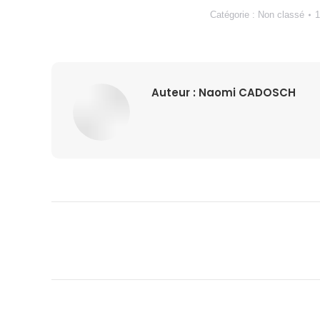
Catégorie :
Non classé
1
Auteur :
Naomi CADOSCH
Navigation
article