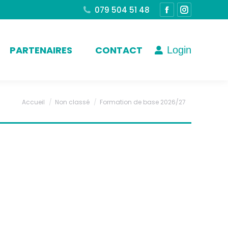
079 504 51 48
La
La
page
page
Facebook
Instagram
PARTENAIRES
CONTACT
Login
s'ouvre
s'ouvre
dans
dans
une
une
nouvelle
nouvelle
Accueil
Non classé
Formation de base 2026/27
Vous êtes ici :
fenêtre
fenêtre