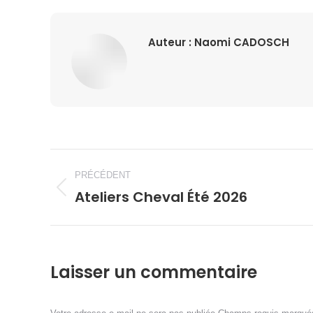
Auteur :
Naomi CADOSCH
Navigation
PRÉCÉDENT
article
Ateliers Cheval Été 2026
Article
précédent
:
Laisser un commentaire